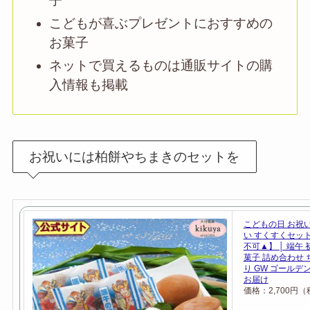
子
こどもが喜ぶプレゼントにおすすめの
お菓子
ネットで買えるものは通販サイトの購
入情報も掲載
お祝いには柏餅やちまきのセットを
こどもの日 お祝い
い すくすくセッ
不可▲】 │ 端午 
菓子 詰め合わせ 
り GW ゴールデ
お届け
価格：2,700円