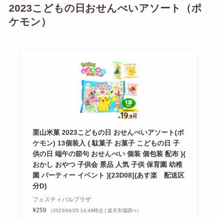
2023こどもの日おせんべいアソート（ポ
ケモン）
栗山米菓 2023こどもの日 おせんべいアソート(ポ
ケモン) 13個装入 { 駄菓子 お菓子 こどもの日 子
供の日 端午の節句 おせんべい 個装 個包装 配布 }{
おかし おやつ 子供会 景品 人気 子供 保育園 幼稚
園 パーティー イベント }[23D08]{あす楽 配送区
分D}
フェスティバルプラザ
¥259
（2023/04/25 14:49時点 | 楽天市場調べ）