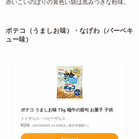
赤いこいのぼりの黄色い袋は黒みつきな粉味。
ポテコ（うましお味）・なげわ（バーベキ
ュー味）
ポテコ うましお味 73g 端午の節句 お菓子 子供
トイザらス・ベビーザらス
¥159
（2023/04/25 14:43時点 | 楽天市場調べ）