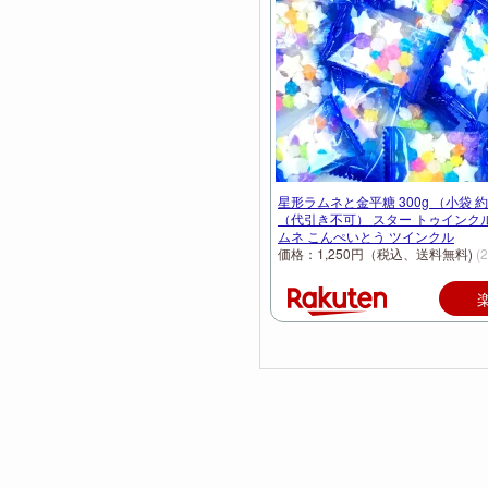
星形ラムネと金平糖 300g （小袋 
（代引き不可） スター トゥインクル 
ムネ こんぺいとう ツインクル
価格：1,250円（税込、送料無料)
(