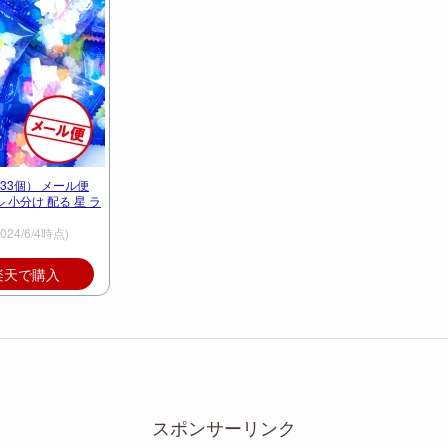
約33個） メール便
小分け 配る 星 ラ
2024/6/4時点)
楽天で購入
スポンサーリンク