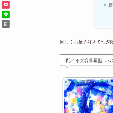
新
同じくお菓子好きで七夕
配れる大容量星型ラム